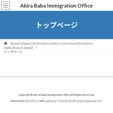
コ
ナ
Akira Baba Immigration Office
ン
ビ
テ
ゲ
ン
ー
ツ
シ
トップページ
へ
ョ
ス
ン
キ
に
ッ
移
【Expert Support for Residence Status & Permanent Residency
プ
動
Applications in Japan】
トップページ
Copyright © Akira Baba Immigration Office All Rights Reserved.
Powered by
WordPress
with
Lightning Theme
&
VK All in One Expansion Unit