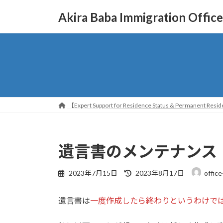
コ
ナ
Akira Baba Immigration Office
ン
ビ
テ
ゲ
ン
ー
ツ
シ
へ
ョ
ス
ン
キ
に
ッ
移
【Expert Support for Residence Status & Permanent Reside
プ
動
遺言書のメンテナンス
最
2023年7月15日
2023年8月17日
office
終
更
遺言書は
一度作成したら終わりというわけで
新
日
時