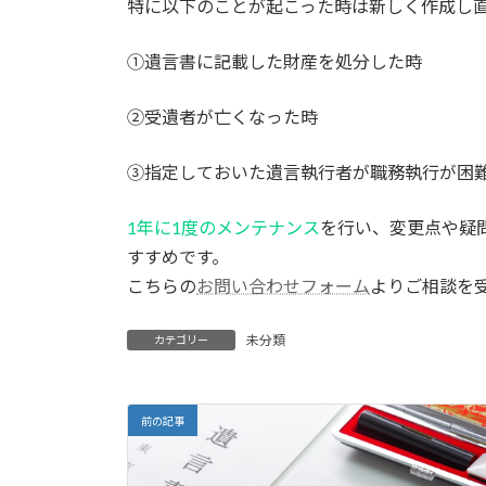
特に以下のことが起こった時は新しく作成し
:
①遺言書に記載した財産を処分した時
②受遺者が亡くなった時
③指定しておいた遺言執行者が職務執行が困難
1年に1度のメンテナンス
を行い、変更点や疑
すすめです。
こちらの
お問い合わせフォーム
よりご相談を
未分類
カテゴリー
前の記事