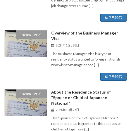
Certificate of Authorized Employment during a
job change offers nume […]
続きを読む
Overview of the Business Manager
在留資格（VISA）
Visa
2024年10月28日
The Business Manager Visa is a type of
residency status granted to foreign nationals
who wish to manage or ope […]
続きを読む
About the Residence Status of
在留資格（VISA）
"Spouse or Child of Japanese
National"
2024年10月27日
The "Spouse or Child of Japanese National"
residence status is granted to the spouses or
children of Japanese […]