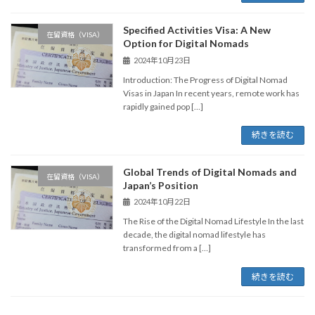
Specified Activities Visa: A New
在留資格（VISA）
Option for Digital Nomads
2024年10月23日
Introduction: The Progress of Digital Nomad
Visas in Japan In recent years, remote work has
rapidly gained pop […]
続きを読む
Global Trends of Digital Nomads and
在留資格（VISA）
Japan’s Position
2024年10月22日
The Rise of the Digital Nomad Lifestyle In the last
decade, the digital nomad lifestyle has
transformed from a […]
続きを読む