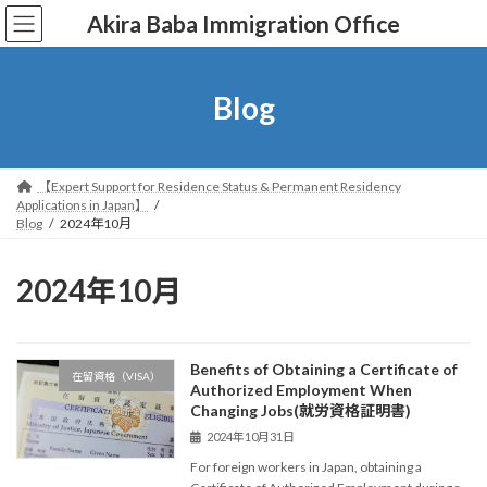
コ
ナ
Akira Baba Immigration Office
ン
ビ
テ
ゲ
ン
ー
ツ
シ
Blog
へ
ョ
ス
ン
キ
に
ッ
移
【Expert Support for Residence Status & Permanent Residency
プ
動
Applications in Japan】
Blog
2024年10月
2024年10月
Benefits of Obtaining a Certificate of
在留資格（VISA）
Authorized Employment When
Changing Jobs(就労資格証明書)
2024年10月31日
For foreign workers in Japan, obtaining a