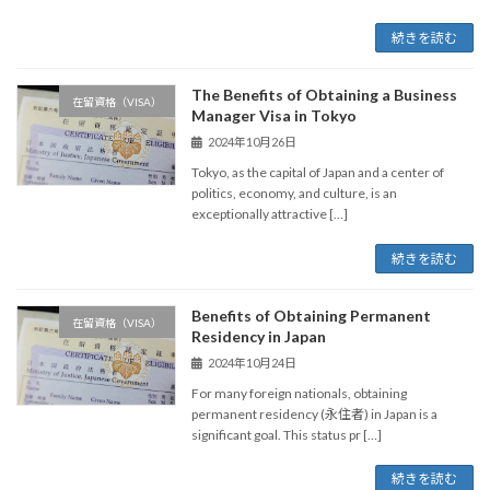
続きを読む
The Benefits of Obtaining a Business
在留資格（VISA）
Manager Visa in Tokyo
2024年10月26日
Tokyo, as the capital of Japan and a center of
politics, economy, and culture, is an
exceptionally attractive […]
続きを読む
Benefits of Obtaining Permanent
在留資格（VISA）
Residency in Japan
2024年10月24日
For many foreign nationals, obtaining
permanent residency (永住者) in Japan is a
significant goal. This status pr […]
続きを読む