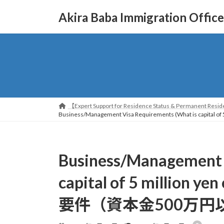
コ
ナ
Akira Baba Immigration Office
ン
ビ
テ
ゲ
ン
ー
ツ
シ
へ
ョ
ス
ン
キ
に
ッ
移
【Expert Support for Residence Status & Permanent Reside
プ
動
Business/Management Visa Requirements (What is 
Business/Management 
capital of 5 millio
要件（資本金500万円