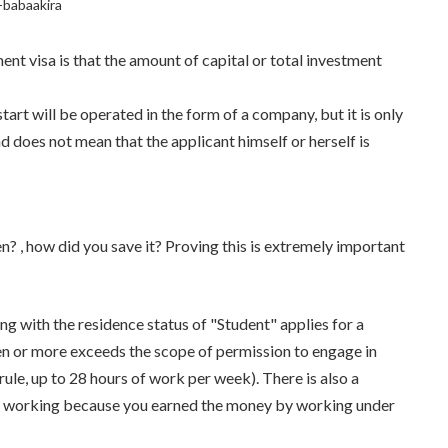
-babaakira
t visa is that the amount of capital or total investment
art will be operated in the form of a company, but it is only
nd does not mean that the applicant himself or herself is
? , how did you save it? Proving this is extremely important
ng with the residence status of "Student" applies for a
en or more exceeds the scope of permission to engage in
 rule, up to 28 hours of work per week). There is also a
lly working because you earned the money by working under