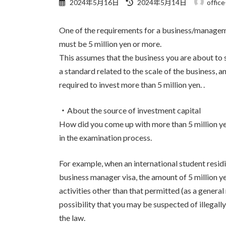
最
2024年5月16日
2024年5月14日
office
終
更
One of the requirements for a business/managemen
新
日
must be 5 million yen or more.
時
This assumes that the business you are about to st
:
a standard related to the scale of the business, a
required to invest more than 5 million yen. .
・About the source of investment capital
How did you come up with more than 5 million yen
in the examination process.
For example, when an international student residi
business manager visa, the amount of 5 million y
activities other than that permitted (as a general
possibility that you may be suspected of illega
the law.