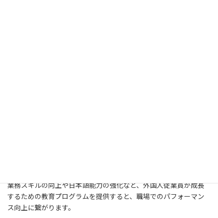
キャリアパスの設定
外国人従業員が企業内でのキャリアパスを明確に持てると、長期
的に働く意欲が向上します。昇進やキャリア成長のための目標を
設定し、定期的に評価やアドバイスを行うと効果的です。
昇進・昇格の機会提供
：外国人従業員にも公平に昇進や昇格の
機会を提供し、業績評価基準を明確に伝えることで、キャリア
アップへのモチベーションが高まります。
目標設定とフィードバック
：個別の目標設定を行い、定期的に
評価やフィードバックを提供することで、キャリアパスに向け
たサポートを行います。
教育・研修プログラムの提供
業務スキルの向上や日本語能力の強化など、外国人従業員が成長
するための教育プログラムを提供すると、職場でのパフォーマン
ス向上に繋がります。