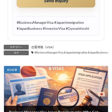
#BusinessManagerVisa #JapanImmigration
#JapanBusiness #InvestorVisa #Gyoseishoshi
在留資格（VISA）
カテゴリー
#BusinessManagerVisa #JapanImmigration #JapanBusiness #Inv
タグ
前の記事
Business Manager Visa Japan Requirements: Who Can Review Your Business Plan?