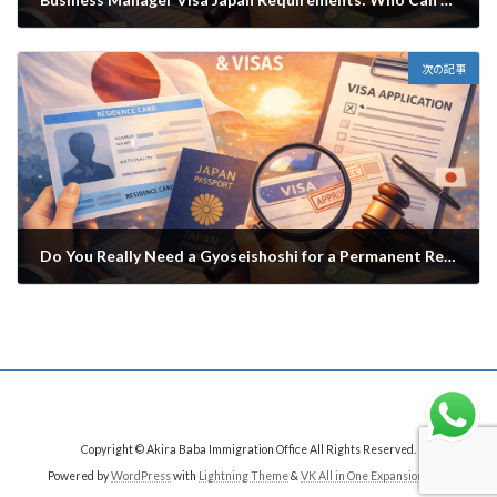
2026年6月17日
次の記事
Do You Really Need a Gyoseishoshi for a Permanent Residence Application in Japan?
2026年7月1日
Copyright © Akira Baba Immigration Office All Rights Reserved.
Powered by
WordPress
with
Lightning Theme
&
VK All in One Expansion Unit