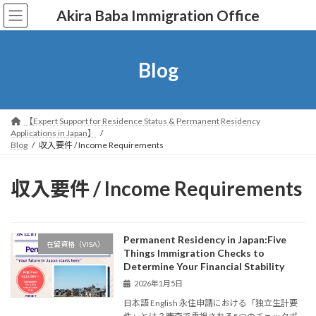
コ
ナ
Akira Baba Immigration Office
ン
ビ
テ
ゲ
ン
ー
ツ
シ
Blog
へ
ョ
ス
ン
キ
に
ッ
移
【Expert Support for Residence Status & Permanent Residency
プ
動
Applications in Japan】
Blog
収入要件 / Income Requirements
収入要件 / Income Requirements
Permanent Residency in Japan:Five
在留資格（VISA）
Things Immigration Checks to
Determine Your Financial Stability
2026年1月5日
日本語 English 永住申請における「独立生計要