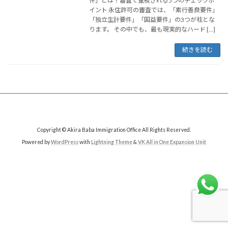
件」とは？審査で重視される5つのチェックポ
イント 永住許可の審査では、「素行善良要件」
「独立生計要件」「国益要件」の3つが柱とな
ります。 その中でも、最も現実的なハード […]
続きを読む
Copyright © Akira Baba Immigration Office All Rights Reserved.
Powered by
WordPress
with
Lightning Theme
&
VK All in One Expansion Unit