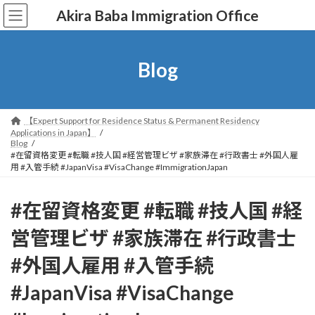
コ
ナ
Akira Baba Immigration Office
ン
ビ
テ
ゲ
ン
ー
ツ
シ
Blog
へ
ョ
ス
ン
キ
に
ッ
移
【Expert Support for Residence Status & Permanent Residency
プ
動
Applications in Japan】
Blog
#在留資格変更 #転職 #技人国 #経営管理ビザ #家族滞在 #行政書士 #外国人雇
用 #入管手続 #JapanVisa #VisaChange #ImmigrationJapan
#在留資格変更 #転職 #技人国 #経
営管理ビザ #家族滞在 #行政書士
#外国人雇用 #入管手続
#JapanVisa #VisaChange