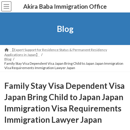
コ
ナ
Akira Baba Immigration Office
ン
ビ
テ
ゲ
ン
ー
ツ
シ
Blog
へ
ョ
ス
ン
キ
に
ッ
移
【Expert Support for Residence Status & Permanent Residency
プ
動
Applications in Japan】
Blog
Family Stay Visa Dependent Visa Japan Bring Child to Japan Japan Immigration
Visa Requirements Immigration Lawyer Japan
Family Stay Visa Dependent Visa
Japan Bring Child to Japan Japan
Immigration Visa Requirements
Immigration Lawyer Japan