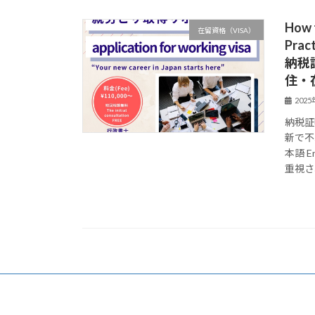
How t
在留資格（VISA）
Pract
納税
住・
202
納税証
新で不
本語 
重視され