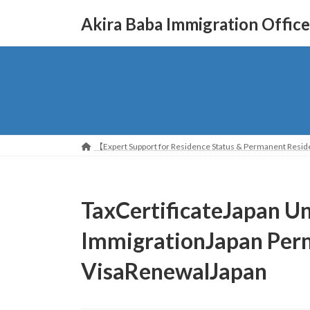
コ
ナ
Akira Baba Immigration Office
ン
ビ
テ
ゲ
ン
ー
ツ
シ
へ
ョ
ス
ン
キ
に
ッ
移
【Expert Support for Residence Status & Permanent Reside
プ
動
TaxCertificateJapan U
ImmigrationJapan Per
VisaRenewalJapan