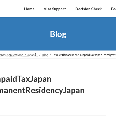
Home
Visa Support
Decision Check
Fe
Blog
ncy Applications in Japan】
Blog
TaxCertificateJapan UnpaidTaxJapan Immigr
npaidTaxJapan
manentResidencyJapan