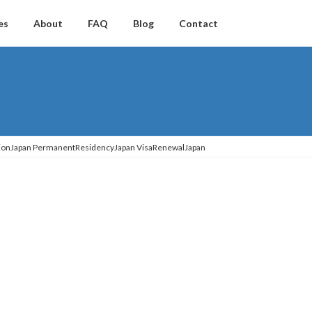
es
About
FAQ
Blog
Contact
ationJapan PermanentResidencyJapan VisaRenewalJapan