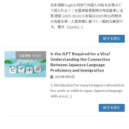
日本語版 English 円安で外国人の給与水準はど
う見られる？｜在留資格更新時の年収基準に注
意 更新: 2025-10-20 ※本稿は2025年10月時点
の為替水準・入管実務に基づく一般的な解説で
す。 要点（Quick […]
続きを読む
Is the JLPT Required for a Visa?
在留資格（VISA）
Understanding the Connection
Between Japanese Language
Proficiency and Immigration
2025年8月4日
1. Introduction For many foreigners who wish to
live, work, or settle in Japan, Japanese language
skills are a […]
続きを読む