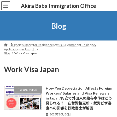
コ
ナ
Akira Baba Immigration Office
ン
ビ
テ
ゲ
ン
ー
ツ
シ
Blog
へ
ョ
ス
ン
キ
に
ッ
移
【Expert Support for Residence Status & Permanent Residency
プ
動
Applications in Japan】
Blog
Work Visa Japan
Work Visa Japan
How Yen Depreciation Affects Foreign
在留資格（VISA）
Workers’ Salaries and Visa Renewals
in Japan/円安で外国人の給与水準はどう
見られる？｜在留資格更新・就労ビザ審
査への影響を行政書士が解説
2025年10月20日