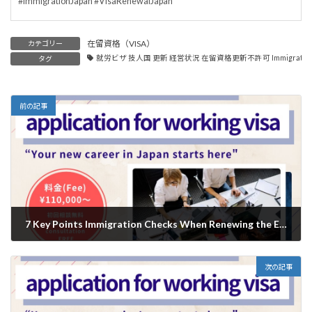
#ImmigrationJapan #VisaRenewalJapan
在留資格（VISA）
カテゴリー
就労ビザ 技人国 更新 経営状況 在留資格更新不許可 Immigration Japan Vis
タグ
前の記事
7 Key Points Immigration Checks When Renewing the Engineer/Specialist Visa in Japan/技人国ビザ更新で入管が必ず確認する7つのポイント｜審査強化時代の最新ガイド
2026年1月9日
次の記事