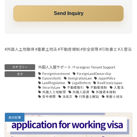
#外国人土地取得 #重要土地法 #不動産規制 #安全保障 #行政書士 #入管法
外国人入居サポート / Foreigner Tenant Support
カテゴリー
ForeignInvestment
ForeignLandOwnership
タグ
Gyoseishoshi
ImmigrationLaw
JapanPolicy
LandRegulation
LegalReform
RealEstateJapan
SecurityLaw
不動産取引
不動産規制
入管法
外国人土地取得
外国人投資
外国資本規制
安全保障
法改正
行政書士解説
重要土地法
前の記事