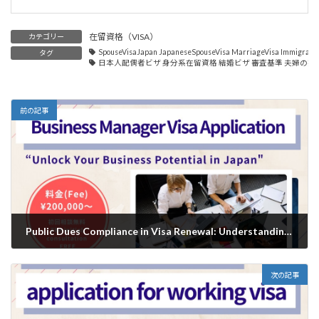
在留資格（VISA）
カテゴリー
SpouseVisaJapan JapaneseSpouseVisa MarriageVisa Immigrati
タグ
日本人配偶者ビザ 身分系在留資格 結婚ビザ 審査基準 夫婦の実態
前の記事
Public Dues Compliance in Visa Renewal: Understanding the Screening Criteria/経営管理ビザ更新時の「公租公課の履行確認」とは？概要と審査の考え方
2025年11月24日
次の記事