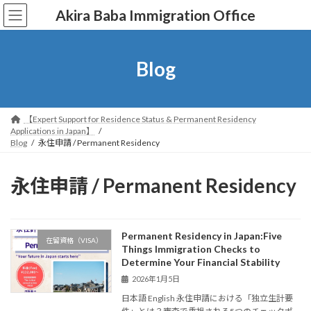
コ
ナ
Akira Baba Immigration Office
ン
ビ
テ
ゲ
ン
ー
ツ
シ
Blog
へ
ョ
ス
ン
キ
に
ッ
移
【Expert Support for Residence Status & Permanent Residency
プ
動
Applications in Japan】
Blog
永住申請 / Permanent Residency
永住申請 / Permanent Residency
Permanent Residency in Japan:Five
在留資格（VISA）
Things Immigration Checks to
Determine Your Financial Stability
2026年1月5日
日本語 English 永住申請における「独立生計要