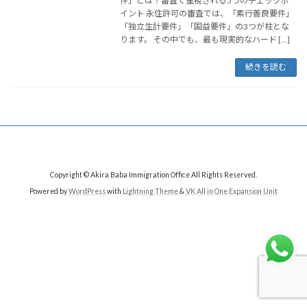
件」とは？審査で重視される5つのチェックポ
イント 永住許可の審査では、「素行善良要件」
「独立生計要件」「国益要件」の3つが柱とな
ります。 その中でも、最も現実的なハード […]
続きを読む
Copyright © Akira Baba Immigration Office All Rights Reserved.
Powered by
WordPress
with
Lightning Theme
&
VK All in One Expansion Unit