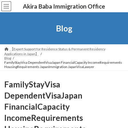
コ
ナ
Akira Baba Immigration Office
ン
ビ
テ
ゲ
ン
ー
ツ
シ
Blog
へ
ョ
ス
ン
キ
に
ッ
移
【Expert Support for Residence Status & Permanent Residency
プ
動
Applications in Japan】
Blog
FamilyStayVisa DependentVisaJapan FinancialCapacity IncomeRequirements
HousingRequirements JapanImmigration JapanVisaLawyer
FamilyStayVisa
DependentVisaJapan
FinancialCapacity
IncomeRequirements