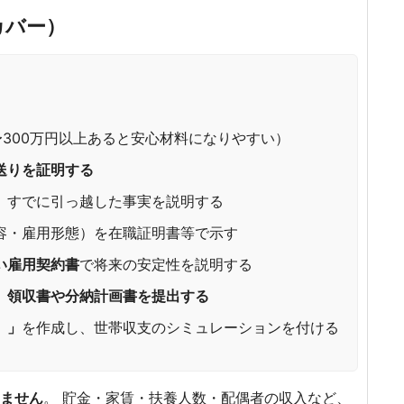
カバー）
0〜300万円以上あると安心材料になりやすい）
送りを証明する
、すでに引っ越した事実を説明する
容・雇用形態）を在職証明書等で示す
い雇用契約書
で将来の安定性を説明する
、領収書や分納計画書を提出する
）」
を作成し、世帯収支のシミュレーションを付ける
ません
。 貯金・家賃・扶養人数・配偶者の収入など、