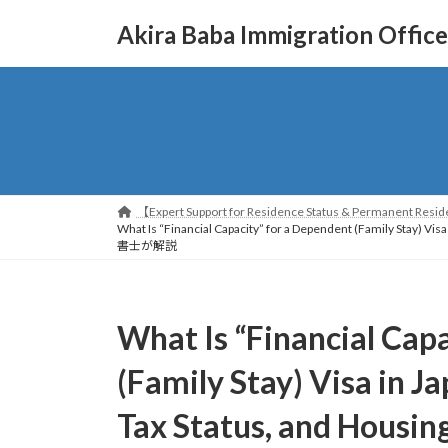
コ
ナ
Akira Baba Immigration Office
ン
ビ
テ
ゲ
ン
ー
ツ
シ
へ
ョ
ス
ン
キ
に
ッ
移
【Expert Support for Residence Status & Permanent Reside
プ
動
What Is “Financial Capacity” for a Dependent (Fam
書士が解説
What Is “Financial Cap
(Family Stay) Visa in 
Tax Status, and Hou