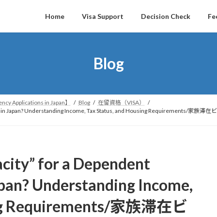
Home
Visa Support
Decision Check
Fe
Blog
ncy Applications in Japan】
Blog
在留資格（VISA）
ily Stay) Visa in Japan? Understanding Income, Tax Status, and Hous
acity” for a Dependent
Japan? Understanding Income,
sing Requirements/家族滞在ビ