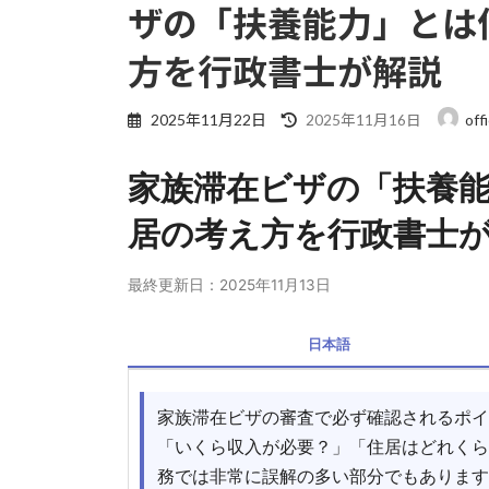
ザの「扶養能力」とは
方を行政書士が解説
最
2025年11月22日
off
2025年11月16日
終
更
家族滞在ビザの「扶養
新
日
居の考え方を行政書士
時
:
最終更新日：2025年11月13日
日本語
家族滞在ビザの審査で必ず確認されるポイ
「いくら収入が必要？」「住居はどれくら
務では非常に誤解の多い部分でもあります