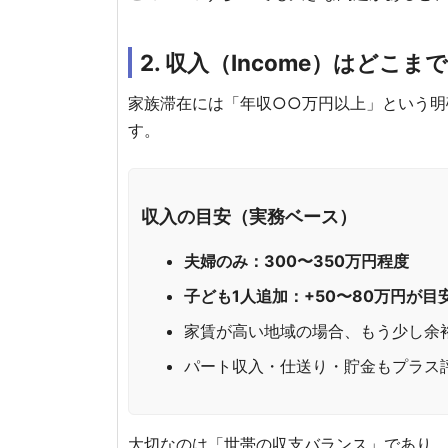
2. 収入（Income）はどこま
家族滞在には「年収○○万円以上」という明
す。
収入の目安（実務ベース）
夫婦のみ：300〜350万円程度
子ども1人追加：+50〜80万円が目
家賃が高い地域の場合、もう少し余
パート収入・仕送り・貯金もプラス
大切なのは「世帯の収支バランス」であり、