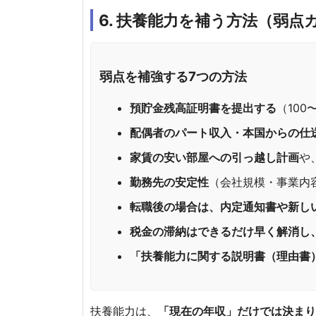
6. 扶養能力を補う方法（弱点
弱点を補強する7つの方法
預貯金残高証明書を提出する
（10
配偶者のパート収入・本国からの仕
家賃の安い部屋への引っ越し計画
や
勤務先の安定性
（会社規模・事業内
転職後の場合は、内定通知書や新し
税金の滞納はできるだけ早く解消し
「扶養能力に関する説明書（理由書
扶養能力は、
「現在の年収」だけでは決まり