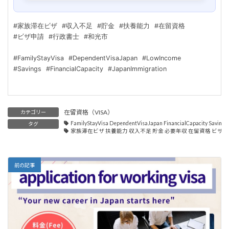
#家族滞在ビザ
#収入不足
#貯金
#扶養能力
#在留資格
#ビザ申請
#行政書士
#和光市
#FamilyStayVisa
#DependentVisaJapan
#LowIncome
#Savings
#FinancialCapacity
#JapanImmigration
在留資格（VISA）
カテゴリー
FamilyStayVisa DependentVisaJapan FinancialCapacity Saving
タグ
家族滞在ビザ 扶養能力 収入不足 貯金 必要年収 在留資格 ビザ審
前の記事