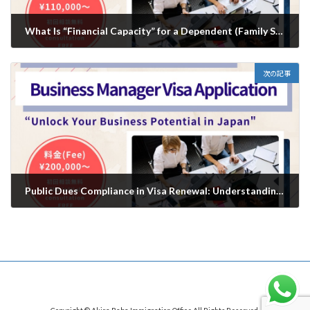
What Is “Financial Capacity” for a Dependent (Family Stay) Visa in Japan? Understanding Income, Tax Status, and Housing Requirements/家族滞在ビザの「扶養能力」とは何か｜収入・税・住居の考え方を行政書士が解説
2025年11月22日
次の記事
Public Dues Compliance in Visa Renewal: Understanding the Screening Criteria/経営管理ビザ更新時の「公租公課の履行確認」とは？概要と審査の考え方
2025年11月24日