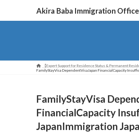
コ
ナ
Akira Baba Immigration Office
ン
ビ
テ
ゲ
ン
ー
ツ
シ
へ
ョ
ス
ン
キ
に
ッ
移
【Expert Support for Residence Status & Permanent Reside
プ
動
FamilyStayVisa DependentVisaJapan FinancialCapacity Insuff
FamilyStayVisa Depen
FinancialCapacity Insu
JapanImmigration Jap