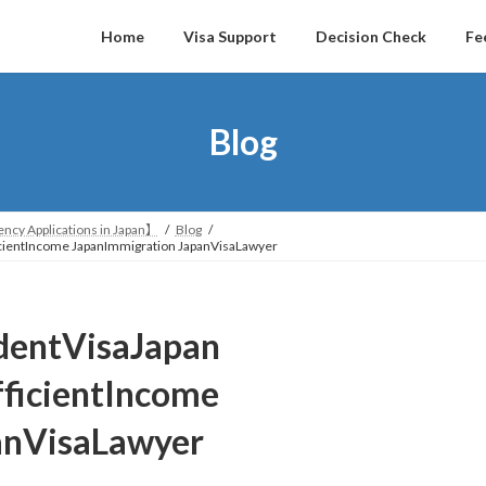
Home
Visa Support
Decision Check
Fe
Blog
ncy Applications in Japan】
Blog
icientIncome JapanImmigration JapanVisaLawyer
dentVisaJapan
fficientIncome
anVisaLawyer