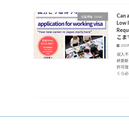
Can a
在留資格（VISA）
Low I
Req
こま
202
収入不
終更新日
許可理
くら必 