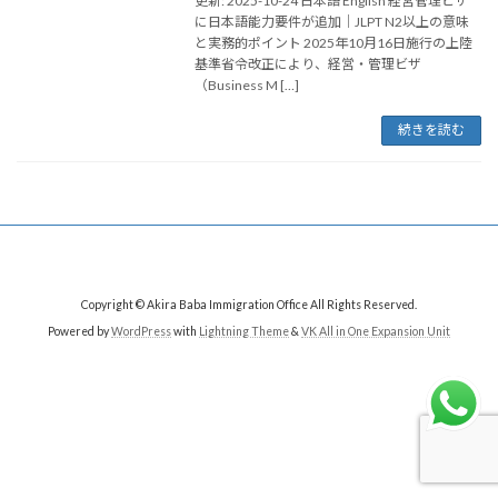
更新: 2025-10-24 日本語 English 経営管理ビザ
に日本語能力要件が追加｜JLPT N2以上の意味
と実務的ポイント 2025年10月16日施行の上陸
基準省令改正により、経営・管理ビザ
（Business M […]
続きを読む
Copyright © Akira Baba Immigration Office All Rights Reserved.
Powered by
WordPress
with
Lightning Theme
&
VK All in One Expansion Unit