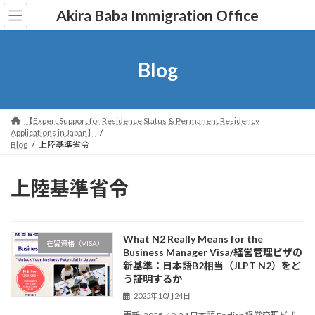
コ
ナ
Akira Baba Immigration Office
ン
ビ
テ
ゲ
ン
ー
ツ
シ
Blog
へ
ョ
ス
ン
キ
に
ッ
移
【Expert Support for Residence Status & Permanent Residency
プ
動
Applications in Japan】
Blog
上陸基準省令
上陸基準省令
What N2 Really Means for the
在留資格（VISA）
Business Manager Visa/経営管理ビザの
新基準：日本語B2相当（JLPT N2）をど
う証明するか
2025年10月24日