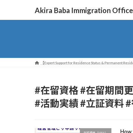
コ
ナ
Akira Baba Immigration Office
ン
ビ
テ
ゲ
ン
ー
ツ
シ
へ
ョ
ス
ン
キ
に
ッ
移
【Expert Support for Residence Status & Permanent Reside
プ
動
#在留資格 #在留期間更
#活動実績 #立証資料 
How t
在留資格（VISA）