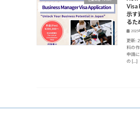
Vis
示す
るた
202
更新: 
料の作
申請に
の […]