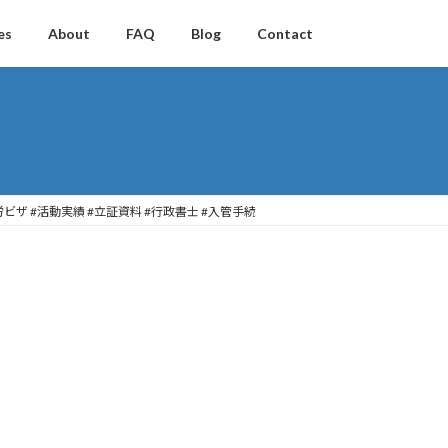
es
About
FAQ
Blog
Contact
ビザ #活動実績 #立証資料 #行政書士 #入管手続