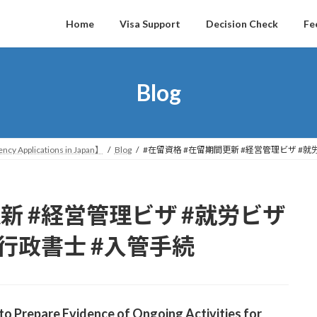
Home
Visa Support
Decision Check
Fe
Blog
ncy Applications in Japan】
Blog
#在留資格 #在留期間更新 #経営管理ビザ #就労
新 #経営管理ビザ #就労ビザ
#行政書士 #入管手続
o Prepare Evidence of Ongoing Activities for