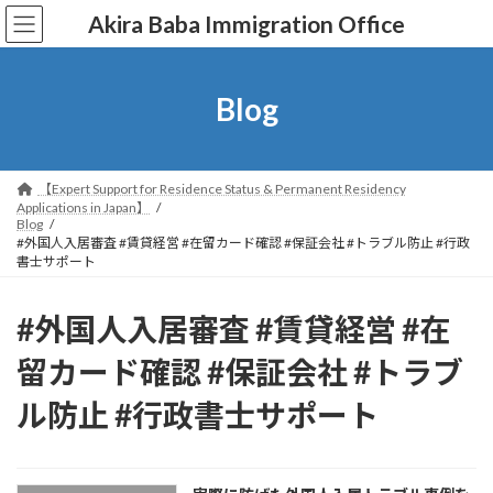
コ
ナ
Akira Baba Immigration Office
ン
ビ
テ
ゲ
ン
ー
ツ
シ
Blog
へ
ョ
ス
ン
キ
に
ッ
移
【Expert Support for Residence Status & Permanent Residency
プ
動
Applications in Japan】
Blog
#外国人入居審査 #賃貸経営 #在留カード確認 #保証会社 #トラブル防止 #行政
書士サポート
#外国人入居審査 #賃貸経営 #在
留カード確認 #保証会社 #トラブ
ル防止 #行政書士サポート