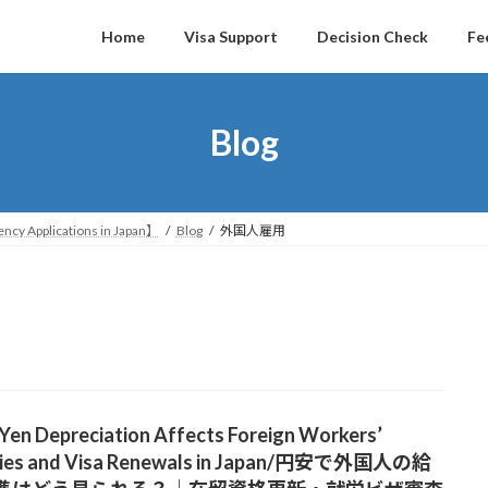
Home
Visa Support
Decision Check
Fe
Blog
ncy Applications in Japan】
Blog
外国人雇用
Yen Depreciation Affects Foreign Workers’
ries and Visa Renewals in Japan/円安で外国人の給