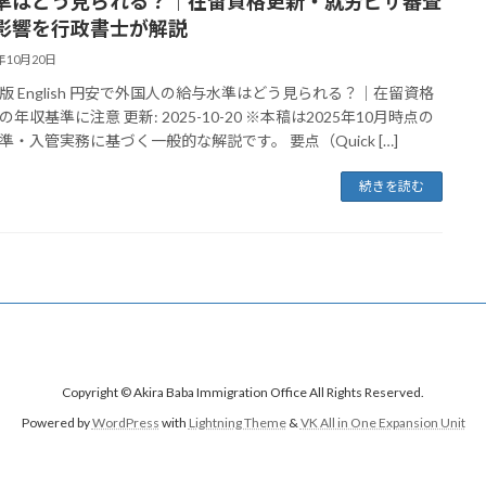
準はどう見られる？｜在留資格更新・就労ビザ審査
影響を行政書士が解説
5年10月20日
版 English 円安で外国人の給与水準はどう見られる？｜在留資格
年収基準に注意 更新: 2025-10-20 ※本稿は2025年10月時点の
準・入管実務に基づく一般的な解説です。 要点（Quick […]
続きを読む
Copyright © Akira Baba Immigration Office All Rights Reserved.
Powered by
WordPress
with
Lightning Theme
&
VK All in One Expansion Unit