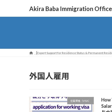
コ
ナ
Akira Baba Immigration Office
ン
ビ
テ
ゲ
ン
ー
ツ
シ
へ
ョ
ス
ン
キ
に
ッ
移
【Expert Support for Residence Status & Permanent Reside
プ
動
外国人雇用
How 
在留資格（VISA）
Sala