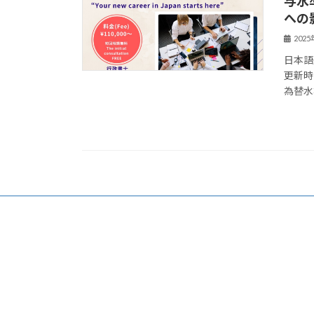
与水
への
202
日本語
更新時の
為替水