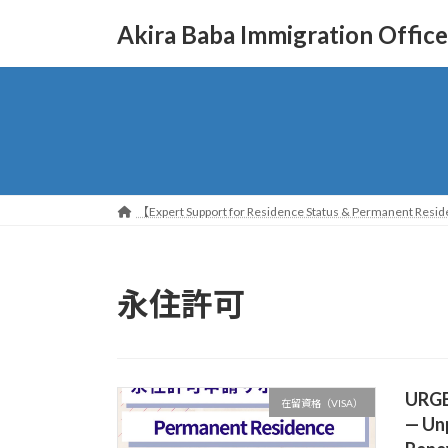
コ
ナ
Akira Baba Immigration Office
ン
ビ
テ
ゲ
ン
ー
ツ
シ
へ
ョ
ス
ン
キ
に
ッ
移
【Expert Support for Residence Status & Permanent Reside
プ
動
永住許可
URGEN
在留資格（VISA）
— Un