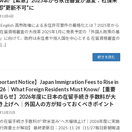
newal/【緊急】2025年から永住審査が激変：社保未
即“更新不可”に
5年12月6日
 English 高市政権による永住許可要件の厳格化とは？2025年から
在留資格審査の大改革 2025年1月に発表予定の「外国人政策の基
」に向けて、政府は永住者や技人国を中心とする 在留資格審査の
[…]
続きを読む
ortant Notice】Japan Immigration Fees to Rise in
26｜What Foreign Residents Must Know/【重要
知らせ】2026年度に日本の在留手続き手数料が大
き上げへ｜外国人の方が知っておくべきポイント
5年11月21日
の在留手続き手数料が“欧米並み”へ大幅値上げ｜2026年度に実施
行政書士が解説】 最終更新日：2025-11-28（11/27毎日新聞報道