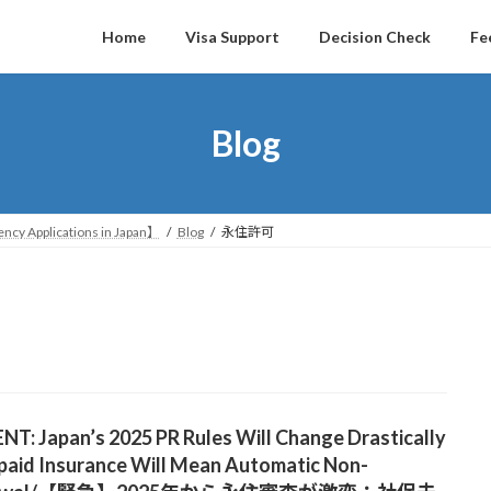
Home
Visa Support
Decision Check
Fe
Blog
ncy Applications in Japan】
Blog
永住許可
T: Japan’s 2025 PR Rules Will Change Drastically
paid Insurance Will Mean Automatic Non-