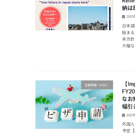
Re
納は
202
日本語
始まる
本方針
大幅な 
【Imp
在留資格（VISA）
FY20
なお
幅引
202
外国人
予定【