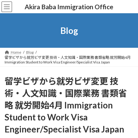
コ
ナ
Akira Baba Immigration Office
ン
ビ
テ
ゲ
ン
ー
ツ
シ
Blog
へ
ョ
ス
ン
キ
に
ッ
移
Home
Blog
留学ビザから就労ビザ変更 技術・人文知識・国際業務 書類省略 就労開始4月
プ
動
Immigration Student to Work Visa Engineer/Specialist Visa Japan
留学ビザから就労ビザ変更 技
術・人文知識・国際業務 書類省
略 就労開始4月 Immigration
Student to Work Visa
Engineer/Specialist Visa Japan