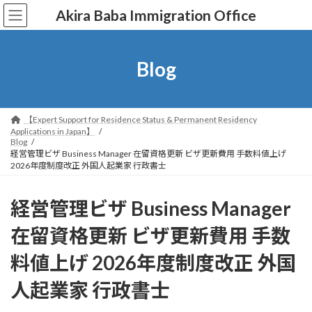
コ
ナ
Akira Baba Immigration Office
ン
ビ
テ
ゲ
ン
ー
ツ
シ
Blog
へ
ョ
ス
ン
キ
に
ッ
移
【Expert Support for Residence Status & Permanent Residency
プ
動
Applications in Japan】
Blog
経営管理ビザ Business Manager 在留資格更新 ビザ更新費用 手数料値上げ
2026年度制度改正 外国人起業家 行政書士
経営管理ビザ Business Manager
在留資格更新 ビザ更新費用 手数
料値上げ 2026年度制度改正 外国
人起業家 行政書士