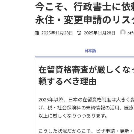
今こそ、行政書士に依
永住・変更申請のリス
最
2025年11月28日
2025年11月28日
off
終
更
新
日本語
日
時
:
在留資格審査が厳しくな
頼するべき理由
2025年以降、日本の在留資格制度は大き
げ、税・社会保険料の未納情報の活用、医療
以上に厳しくなりつつあります。
こうした状況だからこそ、ビザ申請・更新・