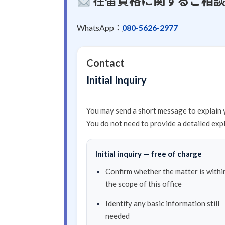
在留資格に関するご相
WhatsApp：
080-5626-2977
Contact
Initial Inquiry
You may send a short message to explain y
You do not need to provide a detailed exp
Initial inquiry — free of charge
Confirm whether the matter is withi
the scope of this office
Identify any basic information still
needed