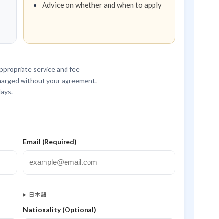
Advice on whether and when to apply
appropriate service and fee
 charged without your agreement.
days.
Email (Required)
日本語
Nationality (Optional)