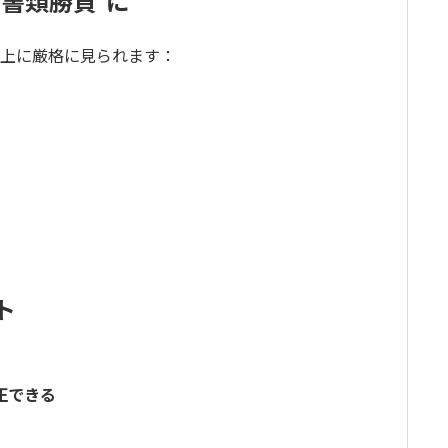
“書類勝負”に
上に厳格に見られます：
ト
正できる