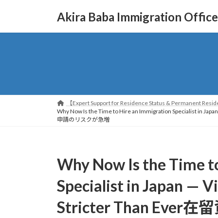
コ
ナ
Akira Baba Immigration Office
ン
ビ
テ
ゲ
ン
ー
ツ
シ
へ
ョ
ス
ン
キ
に
ッ
移
【Expert Support for Residence Status & Permanent Reside
プ
動
Why Now Is the Time to Hire an Immigration Sp
申請のリスクが急増
Why Now Is the Time t
Specialist in Japan — V
Stricter Than 