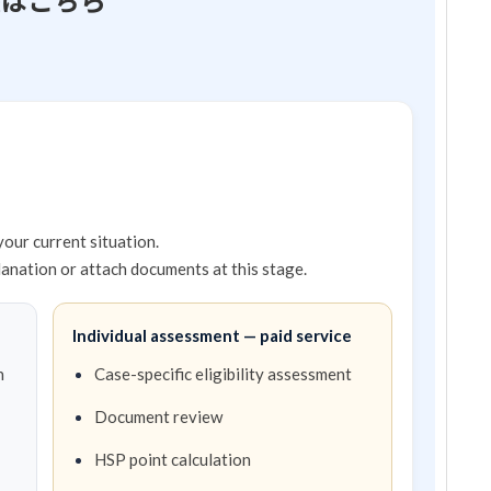
談はこちら
our current situation.
lanation or attach documents at this stage.
Individual assessment — paid service
n
Case-specific eligibility assessment
Document review
HSP point calculation