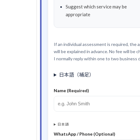
Suggest which service may be
appropriate
If an individual assessment is required, the 
will be explained in advance. No fee will be
I normally reply within one to two business 
日本語（補足）
Name (Required)
日本語
WhatsApp / Phone (Optional)