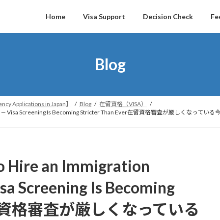
Home
Visa Support
Decision Check
Fe
Blog
ncy Applications in Japan】
Blog
在留資格（VISA）
ecialist in Japan — Visa Screening Is Becoming Stricter Than E
o Hire an Immigration
isa Screening Is Becoming
Ever在留資格審査が厳しくなっている