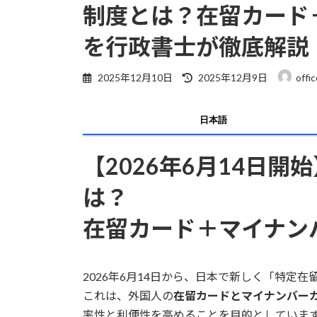
制度とは？在留カード
を行政書士が徹底解説
最
2025年12月10日
2025年12月9日
offi
終
更
新
日本語
日
時
:
【2026年6月14日
は？
在留カード＋マイナン
2026年6月14日から、日本で新しく「特定在留カード
これは、外国人の
在留カードとマイナンバー
率性と利便性を高めることを目的としていま