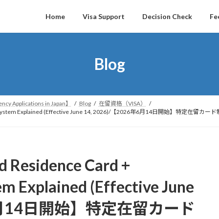
Home
Visa Support
Decision Check
Fe
Blog
ncy Applications in Japan】
Blog
在留資格（VISA）
umber Card” System Explained (Effective June 14, 2026)/【202
d Residence Card +
 Explained (Effective June
6年6月14日開始】特定在留カード