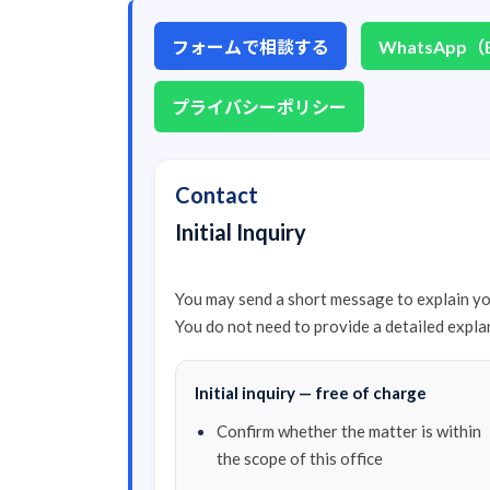
フォームで相談する
WhatsApp（E
プライバシーポリシー
Contact
Initial Inquiry
You may send a short message to explain you
You do not need to provide a detailed expla
Initial inquiry — free of charge
Confirm whether the matter is within
the scope of this office