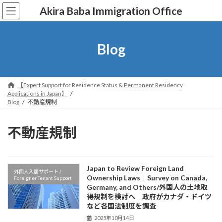
コ
ナ
Akira Baba Immigration Office
ン
ビ
テ
ゲ
ン
ー
ツ
シ
Blog
へ
ョ
ス
ン
キ
に
ッ
移
【Expert Support for Residence Status & Permanent Residency
プ
動
Applications in Japan】
Blog
不動産規制
不動産規制
Japan to Review Foreign Land
外国人入居サポート /
Ownership Laws｜Survey on Canada,
Foreigner Tenant Support
Germany, and Others/外国人の土地取
得規制を検討へ｜政府がカナダ・ドイツ
など各国法制度を調査
2025年10月14日