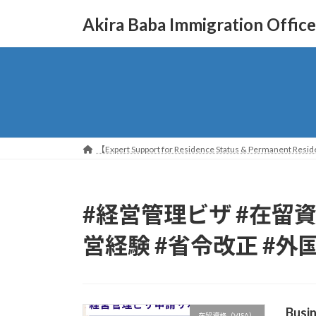
コ
ナ
Akira Baba Immigration Office
ン
ビ
テ
ゲ
ン
ー
ツ
シ
へ
ョ
ス
ン
キ
に
ッ
移
【Expert Support for Residence Status & Permanent Reside
プ
動
#経営管理ビザ #在留資
営経験 #省令改正 #外
Busin
在留資格（VISA）