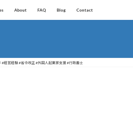
es
About
FAQ
Blog
Contact
件 #経営経験 #省令改正 #外国人起業家支援 #行政書士