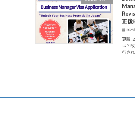
Mana
Re
正後
202
更新: 
は？改
行された