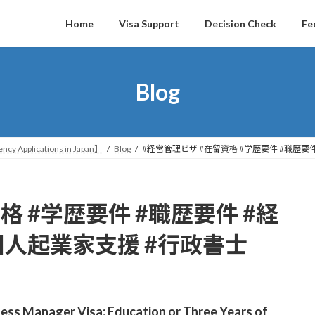
Home
Visa Support
Decision Check
Fe
Blog
ncy Applications in Japan】
Blog
#経営管理ビザ #在留資格 #学歴要件 #職歴要
格 #学歴要件 #職歴要件 #経
国人起業家支援 #行政書士
ess Manager Visa: Education or Three Years of