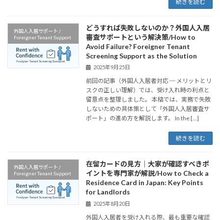
続きを読む
どうすれば失敗しないのか？外国人入居
外国人入居サポート /
審査サポートという解決策/How to
Foreigner Tenant Support
Avoid Failure? Foreigner Tenant
Screening Support as the Solution
2025年9月25日
前回の記事（外国人入居者対応 ─ メリットとリ
スクの正しい理解）では、受け入れ時の利点と
留意点を整理しました。 本稿では、実務で失敗
しないための具体策として「外国人入居審査サ
ポート」の進め方を解説します。 In the […]
続きを読む
在留カードの見方｜大家が確認すべきポ
外国人入居サポート /
イントを専門家が解説/How to Check a
Foreigner Tenant Support
Residence Card in Japan: Key Points
for Landlords
2025年8月20日
外国人入居者を受け入れる際、最も重要な確認