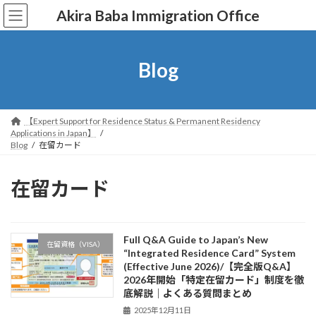
コ
ナ
Akira Baba Immigration Office
ン
ビ
テ
ゲ
ン
ー
ツ
シ
Blog
へ
ョ
ス
ン
キ
に
ッ
移
【Expert Support for Residence Status & Permanent Residency
プ
動
Applications in Japan】
Blog
在留カード
在留カード
Full Q&A Guide to Japan’s New
在留資格（VISA）
“Integrated Residence Card” System
(Effective June 2026)/【完全版Q&A】
2026年開始「特定在留カード」制度を徹
底解説｜よくある質問まとめ
2025年12月11日